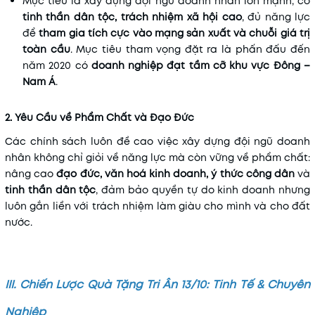
Mục tiêu là xây dựng đội ngũ doanh nhân lớn mạnh, có
tinh thần dân tộc, trách nhiệm xã hội cao
, đủ năng lực
để
tham gia tích cực vào mạng sản xuất và chuỗi giá trị
toàn cầu
. Mục tiêu tham vọng đặt ra là phấn đấu đến
năm 2020 có
doanh nghiệp đạt tầm cỡ khu vực Đông –
Nam Á
.
2. Yêu Cầu về Phẩm Chất và Đạo Đức
Các chính sách luôn đề cao việc xây dựng đội ngũ doanh
nhân không chỉ giỏi về năng lực mà còn vững về phẩm chất:
nâng cao
đạo đức, văn hoá kinh doanh, ý thức công dân
và
tinh thần dân tộc
, đảm bảo quyền tự do kinh doanh nhưng
luôn gắn liền với trách nhiệm làm giàu cho mình và cho đất
nước.
III. Chiến Lược Quà Tặng Tri Ân 13/10: Tinh Tế & Chuyên
Nghiệp