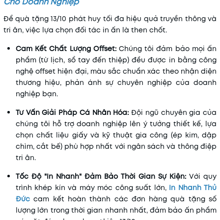
Cho Doanh Nghiệp
Để quà tặng 13/10 phát huy tối đa hiệu quả truyền thông và
tri ân, việc lựa chọn đối tác in ấn là then chốt.
Cam Kết Chất Lượng Offset:
Chúng tôi đảm bảo mọi ấn
phẩm (từ lịch, sổ tay đến thiệp) đều được in bằng công
nghệ offset hiện đại, màu sắc chuẩn xác theo nhận diện
thương hiệu, phản ánh sự chuyên nghiệp của doanh
nghiệp bạn.
Tư Vấn Giải Pháp Cá Nhân Hóa:
Đội ngũ chuyên gia của
chúng tôi hỗ trợ doanh nghiệp lên ý tưởng thiết kế, lựa
chọn chất liệu giấy và kỹ thuật gia công (ép kim, dập
chìm, cắt bế) phù hợp nhất với ngân sách và thông điệp
tri ân.
Tốc Độ "In Nhanh" Đảm Bảo Thời Gian Sự Kiện:
Với quy
trình khép kín và máy móc công suất lớn,
In Nhanh Thủ
Đức
cam kết hoàn thành các đơn hàng quà tặng số
lượng lớn trong thời gian nhanh nhất, đảm bảo ấn phẩm