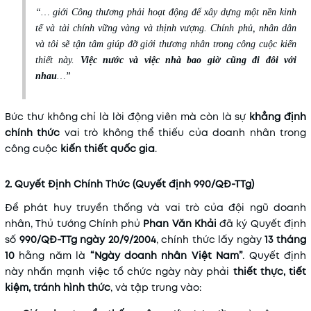
“… giới Công thương phải hoạt động để xây dựng một nền kinh
tế và tài chính vững vàng và thịnh vượng. Chính phủ, nhân dân
và tôi sẽ tận tâm giúp đỡ giới thương nhân trong công cuộc kiến
thiết này.
Việc nước và việc nhà bao giờ cũng đi đôi với
nhau
…”
Bức thư không chỉ là lời động viên mà còn là sự
khẳng định
chính thức
vai trò không thể thiếu của doanh nhân trong
công cuộc
kiến thiết quốc gia
.
2. Quyết Định Chính Thức (Quyết định 990/QĐ-TTg)
Để phát huy truyền thống và vai trò của đội ngũ doanh
nhân, Thủ tướng Chính phủ
Phan Văn Khải
đã ký Quyết định
số
990/QĐ-TTg ngày 20/9/2004
, chính thức lấy ngày
13 tháng
10
hằng năm là
“Ngày doanh nhân Việt Nam”
. Quyết định
này nhấn mạnh việc tổ chức ngày này phải
thiết thực, tiết
kiệm, tránh hình thức
, và tập trung vào: