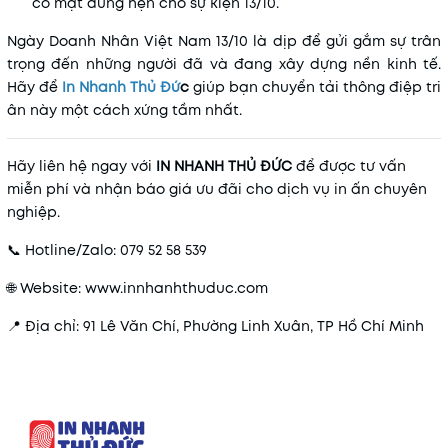
có mặt đúng hẹn cho sự kiện 13/10.
Ngày Doanh Nhân Việt Nam 13/10 là dịp để gửi gắm sự trân
trọng đến những người đã và đang xây dựng nền kinh tế.
Hãy để
In Nhanh Thủ Đứ
c
giúp bạn chuyển tải thông điệp tri
ân này một cách xứng tầm nhất.
Hãy liên hệ ngay với
IN NHANH THỦ ĐỨC
để được tư vấn
miễn phí và nhận báo giá ưu đãi cho dịch vụ in ấn chuyên
nghiệp.
📞 Hotline/Zalo: 079 52 58 539
🌐 Website: www.innhanhthuduc.com
📍 Địa chỉ: 91 Lê Văn Chí, Phường Linh Xuân, TP Hồ Chí Minh