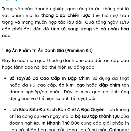
Trong văn hóa doanh nghiệp, quà tặng tri ân không chỉ là
vật phẩm mà là
thông điệp chiến lược
thể hiện sự trân
trọng và mong muốn hợp tác lâu dài. Quà tặng ngày 13/10
cần phải đạt đến độ
tinh tế, sang trọng
và
cá nhân hóa
cao
.
1. Bộ Ấn Phẩm Tri Ân Danh Giá (Premium Kit)
Đây là các món quà thường dành cho các đối tác cấp cao
hoặc lãnh đạo nội bộ, thể hiện sự đẳng cấp:
Sổ Tay/Sổ Da Cao Cấp In Dập Chìm:
Sử dụng da thật
hoặc da PU cao cấp,
ép kim logo
hoặc
dập chìm
tên
doanh nghiệp/cá nhân. Đây là món quà có tính ứng
dụng cao và thể hiện sự tinh tế tuyệt đối.
Lịch Bloc Siêu Đại/Lịch Bàn Chữ A Độc Quyền:
Lịch không
chỉ là công cụ xem ngày mà là
bộ sưu tập thành tựu
của
doanh nghiệp.
In Nhanh Thủ Đức
cung cấp giải pháp in
lịch cá nhân hóa, nơi mỗi trang lịch (như mẫu
Calendar