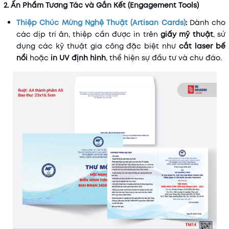
2. Ấn Phẩm Tương Tác và Gắn Kết (Engagement Tools)
Thiệp Chúc Mừng Nghệ Thuật (Artisan Cards)
:
Dành cho
các dịp tri ân, thiệp cần được in trên
giấy mỹ thuật
, sử
dụng các kỹ thuật gia công đặc biệt như
cắt laser bế
nổi
hoặc
in UV định hình
, thể hiện sự đầu tư và chu đáo.