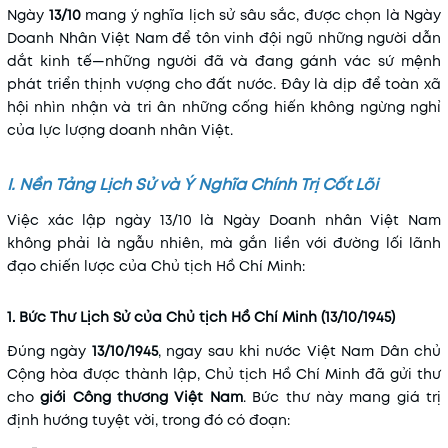
Ngày
13/10
mang ý nghĩa lịch sử sâu sắc, được chọn là Ngày
Doanh Nhân Việt Nam để tôn vinh đội ngũ những người dẫn
dắt kinh tế—những người đã và đang gánh vác sứ mệnh
phát triển thịnh vượng cho đất nước. Đây là dịp để toàn xã
hội nhìn nhận và tri ân những cống hiến không ngừng nghỉ
của lực lượng doanh nhân Việt.
I. Nền Tảng Lịch Sử và Ý Nghĩa Chính Trị Cốt Lõi
Việc xác lập ngày 13/10 là Ngày Doanh nhân Việt Nam
không phải là ngẫu nhiên, mà gắn liền với đường lối lãnh
đạo chiến lược của Chủ tịch Hồ Chí Minh:
1. Bức Thư Lịch Sử của Chủ tịch Hồ Chí Minh (13/10/1945)
Đúng ngày
13/10/1945
, ngay sau khi nước Việt Nam Dân chủ
Cộng hòa được thành lập, Chủ tịch Hồ Chí Minh đã gửi thư
cho
giới Công thương Việt Nam
. Bức thư này mang giá trị
định hướng tuyệt vời, trong đó có đoạn: