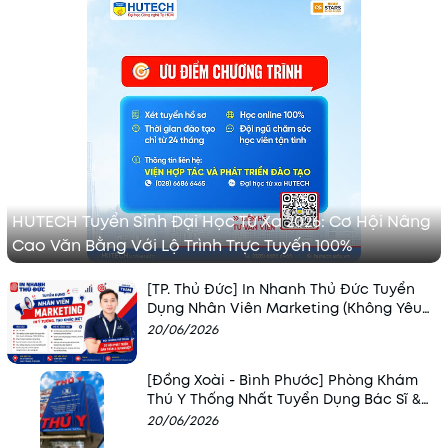
HUTECH Tuyển Sinh Đại Học Từ Xa 2026: Cơ Hội Nâng
Cao Văn Bằng Với Lộ Trình Trực Tuyến 100%
[TP. Thủ Đức] In Nhanh Thủ Đức Tuyển
Dụng Nhân Viên Marketing (Không Yêu
Cầu Kinh Nghiệm Cao)
20/06/2026
[Đồng Xoài - Bình Phước] Phòng Khám
Thú Y Thống Nhất Tuyển Dụng Bác Sĩ &
Trợ Lý
20/06/2026