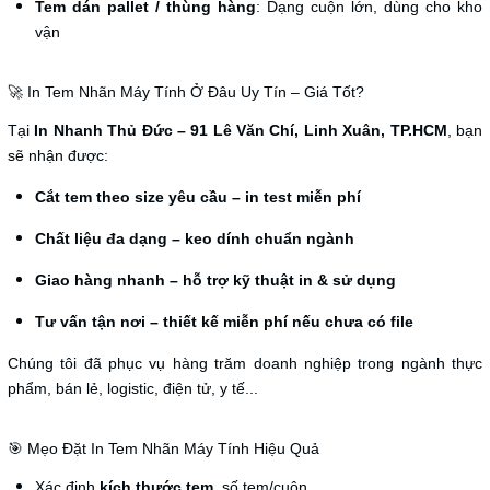
Tem dán pallet / thùng hàng
: Dạng cuộn lớn, dùng cho kho
vận
🚀 In Tem Nhãn Máy Tính Ở Đâu Uy Tín – Giá Tốt?
Tại
In Nhanh Thủ Đức – 91 Lê Văn Chí, Linh Xuân, TP.HCM
, bạn
sẽ nhận được:
Cắt tem theo size yêu cầu – in test miễn phí
Chất liệu đa dạng – keo dính chuẩn ngành
Giao hàng nhanh – hỗ trợ kỹ thuật in & sử dụng
Tư vấn tận nơi – thiết kế miễn phí nếu chưa có file
Chúng tôi đã phục vụ hàng trăm doanh nghiệp trong ngành thực
phẩm, bán lẻ, logistic, điện tử, y tế...
🎯 Mẹo Đặt In Tem Nhãn Máy Tính Hiệu Quả
Xác định
kích thước tem
, số tem/cuộn