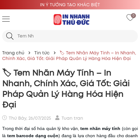
IN Ý TƯỞNG TẠO KHÁC BIỆT
0
Trang chủ
Tin tức
🏷️ Tem Nhãn Máy Tính – In Nhanh,
Chính Xác, Giá Tốt: Giải Pháp Quản Lý Hàng Hóa Hiện Đại
🏷️ Tem Nhãn Máy Tính – In
Nhanh, Chính Xác, Giá Tốt: Giải
Pháp Quản Lý Hàng Hóa Hiện
Đại
Thứ Bảy, 26/07/2025
Tuan tran
Trong thời đại số hóa quản lý kho vận,
tem nhãn máy tính
(còn gọi
là
tem barcode dạng cuộn
) đang là lựa chọn hàng đầu cho doanh