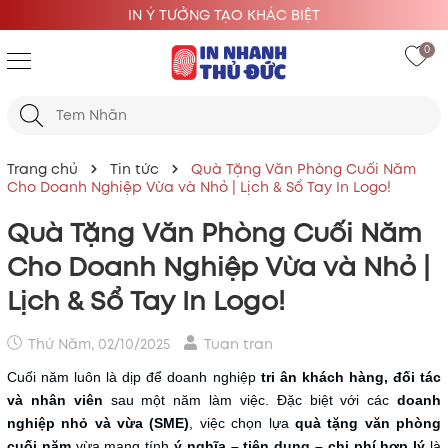
IN Ý TƯỞNG TẠO KHÁC BIỆT
0
Trang chủ
Tin tức
Quà Tặng Văn Phòng Cuối Năm
Cho Doanh Nghiệp Vừa và Nhỏ | Lịch & Sổ Tay In Logo!
Quà Tặng Văn Phòng Cuối Năm
Cho Doanh Nghiệp Vừa và Nhỏ |
Lịch & Sổ Tay In Logo!
Thứ Năm, 02/10/2025
Tuan tran
Cuối năm luôn là dịp để doanh nghiệp
tri ân khách hàng, đối tác
và nhân viên
sau một năm làm việc. Đặc biệt với các
doanh
nghiệp nhỏ và vừa (SME)
, việc chọn lựa
quà tặng văn phòng
cuối năm
vừa mang tính
ý nghĩa – tiện dụng – chi phí hợp lý
là