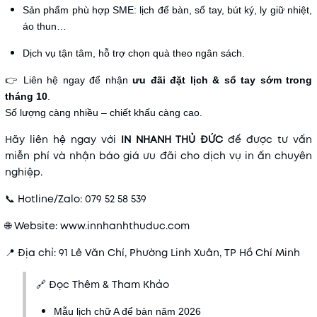
Sản phẩm phù hợp SME: lịch để bàn, sổ tay, bút ký, ly giữ nhiệt,
áo thun…
Dịch vụ tận tâm, hỗ trợ chọn quà theo ngân sách.
👉 Liên hệ ngay để nhận
ưu đãi đặt lịch & sổ tay sớm trong
tháng 10
.
Số lượng càng nhiều – chiết khấu càng cao.
Hãy liên hệ ngay với
IN NHANH THỦ ĐỨC
để được tư vấn
miễn phí và nhận báo giá ưu đãi cho dịch vụ in ấn chuyên
nghiệp.
📞 Hotline/Zalo: 079 52 58 539
🌐 Website: www.innhanhthuduc.com
📍 Địa chỉ: 91 Lê Văn Chí, Phường Linh Xuân, TP Hồ Chí Minh
🔗 Đọc Thêm & Tham Khảo
Mẫu lịch chữ A để bàn năm 2026