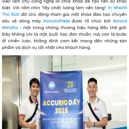
việc làm chủ công nghệ là chìa khóa để tạo nên sự khác
biệt. Với tầm nhìn "lấy chất lượng làm nền tảng",
In Nhanh
Thủ Đức
đã chủ động tham gia một khóa đào tạo chuyên
sâu về dòng máy
AccurioPress
được tổ chức bởi
Konica
Minolta
- một trong những thương hiệu hàng đầu thế giới.
Đây không chỉ là một buổi học đơn thuần, mà còn là bước
đi chiến lược, khẳng định cam kết mang đến những sản
phẩm và dịch vụ tốt nhất cho khách hàng.