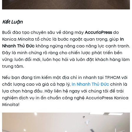
Kết Luận
Buổi đào tạo chuyên sâu về dòng máy
AccurioPress
do
Konica Minolta tổ chức là bước ngoặt quan trọng, giúp
In
Nhanh Thủ Đức
không ngừng nâng cao năng lực cạnh tranh.
Đây là minh chứng rõ ràng cho chiến lược phát triển bền
vững: luôn đổi mới, luôn học hỏi và luôn đặt khách hàng làm
trung tâm.
Nếu bạn đang tìm kiếm một địa chỉ in nhanh tại TP.HCM với
chất lượng cao và giá cả hợp lý,
In Nhanh Thủ Đức
chính là
lựa chọn hàng đầu. Hãy liên hệ ngay với chúng tôi để trải
nghiệm dịch vụ in ấn chuẩn công nghệ AccurioPress Konica
Minolta!