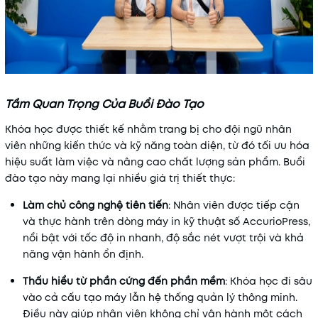
Tầm Quan Trọng C
ủa Buổi Đào Tạo
Khóa học được thiết kế nhằm trang bị cho đội ngũ nhân
viên những kiến thức và kỹ năng toàn diện, từ đó tối ưu hóa
hiệu suất làm việc và nâng cao chất lượng sản phẩm. Buổi
đào tạo này mang lại nhiều giá trị thiết thực:
Làm chủ công nghệ tiên tiến
: Nhân viên được tiếp cận
và thực hành trên dòng máy in kỹ thuật số AccurioPress,
nổi bật với tốc độ in nhanh, độ sắc nét vượt trội và khả
năng vận hành ổn định.
Thấu hiểu từ phần cứng đến phần mềm
: Khóa học đi sâu
vào cả cấu tạo máy lẫn hệ thống quản lý thông minh.
Điều này giúp nhân viên không chỉ vận hành một cách