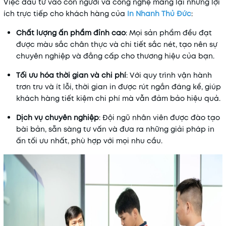
Việc đầu tư vào con người và công nghệ mang lại những lợi
ích trực tiếp cho khách hàng của
In Nhanh Thủ Đức
:
Chất lượng ấn phẩm đỉnh cao
: Mọi sản phẩm đều đạt
được màu sắc chân thực và chi tiết sắc nét, tạo nên sự
chuyên nghiệp và đẳng cấp cho thương hiệu của bạn.
Tối ưu hóa thời gian và chi phí
: Với quy trình vận hành
trơn tru và ít lỗi, thời gian in được rút ngắn đáng kể, giúp
khách hàng tiết kiệm chi phí mà vẫn đảm bảo hiệu quả.
Dịch vụ chuyên nghiệp
: Đội ngũ nhân viên được đào tạo
bài bản, sẵn sàng tư vấn và đưa ra những giải pháp in
ấn tối ưu nhất, phù hợp với mọi nhu cầu.