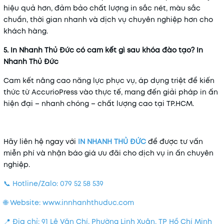
hiệu quả hơn, đảm bảo chất lượng in sắc nét, màu sắc
chuẩn, thời gian nhanh và dịch vụ chuyên nghiệp hơn cho
khách hàng.
5. In Nhanh Thủ Đức có cam kết gì sau khóa đào tạo?
In
Nhanh Thủ Đức
Cam kết nâng cao năng lực phục vụ, áp dụng triệt để kiến
thức từ AccurioPress vào thực tế, mang đến giải pháp in ấn
hiện đại – nhanh chóng – chất lượng cao tại TP.HCM.
Hãy liên hệ ngay với
IN NHANH THỦ ĐỨC
để được tư vấn
miễn phí và nhận báo giá ưu đãi cho dịch vụ in ấn chuyên
nghiệp.
📞 Hotline/Zalo: 079 52 58 539
🌐 Website: www.innhanhthuduc.com
📍 Địa chỉ: 91 Lê Văn Chí, Phường Linh Xuân, TP Hồ Chí Minh