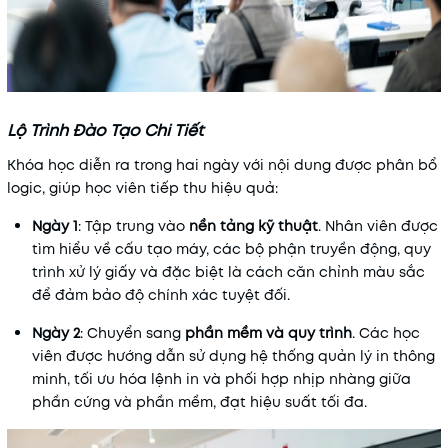
Lộ Trình Đào Tạo Chi Tiết
Khóa học diễn ra trong hai ngày với nội dung được phân bổ
logic, giúp học viên tiếp thu hiệu quả:
Ngày 1
: Tập trung vào
nền tảng kỹ thuật
. Nhân viên được
tìm hiểu về cấu tạo máy, các bộ phận truyền động, quy
trình xử lý giấy và đặc biệt là cách căn chỉnh màu sắc
để đảm bảo độ chính xác tuyệt đối.
Ngày 2
: Chuyển sang
phần mềm và quy trình
. Các học
viên được hướng dẫn sử dụng hệ thống quản lý in thông
minh, tối ưu hóa lệnh in và phối hợp nhịp nhàng giữa
phần cứng và phần mềm, đạt hiệu suất tối đa.