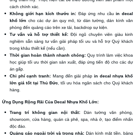
cách chính xác.
Không giới hạn kích thước in:
Đáp ứng nhu cầu
in decal
khổ lớn
cho các dự án quy mô, từ dán tường, dán kính văn
phòng đến quảng cáo trên xe tải, backdrop sự kiện.
Tư vấn và hỗ trợ thiết kế:
Đội ngũ chuyên viên giàu kinh
nghiệm sẵn sàng tư vấn giải pháp tối ưu và hỗ trợ Quý khách
trong khâu thiết kế (nếu cần).
Thời gian hoàn thành nhanh chóng:
Quy trình làm việc khoa
học giúp tối ưu thời gian sản xuất, đáp ứng tiến độ cho các dự
án gấp.
Chi phí cạnh tranh:
Mang đến giải pháp
in decal nhựa khổ
lớn giá tốt tại Thủ Đức
, tối ưu hóa ngân sách cho Quý khách
hàng.
Ứng Dụng Rộng Rãi Của Decal Nhựa Khổ Lớn:
Trang trí không gian nội thất:
Dán tường văn phòng,
showroom, cửa hàng, quán cà phê, spa, nhà ở, tạo điểm nhấn
độc đáo.
Quảng cáo ngoài trời và trong nhà:
Dán kính mặt tiền, bảng