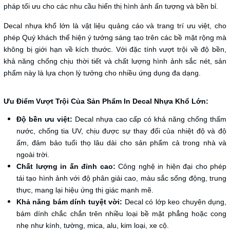
pháp tối ưu cho các nhu cầu hiển thị hình ảnh ấn tượng và bền bỉ.
Decal nhựa khổ lớn là vật liệu quảng cáo và trang trí ưu việt, cho
phép Quý khách thể hiện ý tưởng sáng tạo trên các bề mặt rộng mà
không bị giới hạn về kích thước. Với đặc tính vượt trội về độ bền,
khả năng chống chịu thời tiết và chất lượng hình ảnh sắc nét, sản
phẩm này là lựa chọn lý tưởng cho nhiều ứng dụng đa dạng.
Ưu Điểm Vượt Trội Của Sản Phẩm In Decal Nhựa Khổ Lớn:
Độ bền ưu việt:
Decal nhựa cao cấp có khả năng chống thấm
nước, chống tia UV, chịu được sự thay đổi của nhiệt độ và độ
ẩm, đảm bảo tuổi thọ lâu dài cho sản phẩm cả trong nhà và
ngoài trời.
Chất lượng in ấn đỉnh cao:
Công nghệ in hiện đại cho phép
tái tạo hình ảnh với độ phân giải cao, màu sắc sống động, trung
thực, mang lại hiệu ứng thị giác mạnh mẽ.
Khả năng bám dính tuyệt vời:
Decal có lớp keo chuyên dụng,
bám dính chắc chắn trên nhiều loại bề mặt phẳng hoặc cong
nhẹ như kính, tường, mica, alu, kim loại, xe cộ.