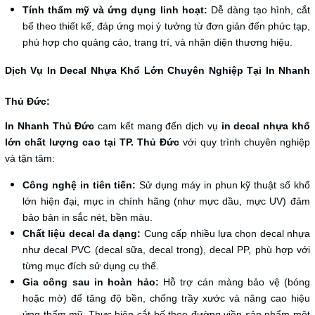
Tính thẩm mỹ và ứng dụng linh hoạt:
Dễ dàng tạo hình, cắt
bế theo thiết kế, đáp ứng mọi ý tưởng từ đơn giản đến phức tạp,
phù hợp cho quảng cáo, trang trí, và nhận diện thương hiệu.
Dịch Vụ In Decal Nhựa Khổ Lớn Chuyên Nghiệp Tại In Nhanh
Thủ Đức:
In Nhanh Thủ Đức
cam kết mang đến dịch vụ
in decal nhựa khổ
lớn chất lượng cao tại TP. Thủ Đức
với quy trình chuyên nghiệp
và tận tâm:
Công nghệ in tiên tiến:
Sử dụng máy in phun kỹ thuật số khổ
lớn hiện đại, mực in chính hãng (như mực dầu, mực UV) đảm
bảo bản in sắc nét, bền màu.
Chất liệu decal đa dạng:
Cung cấp nhiều lựa chọn decal nhựa
như decal PVC (decal sữa, decal trong), decal PP, phù hợp với
từng mục đích sử dụng cụ thể.
Gia công sau in hoàn hảo:
Hỗ trợ cán màng bảo vệ (bóng
hoặc mờ) để tăng độ bền, chống trầy xước và nâng cao hiệu
ứng thẩm mỹ. Thực hiện cắt bế theo đường viền sản phẩm một