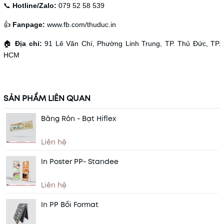
📞
Hotline/Zalo:
079 52 58 539
👍
Fanpage:
www.fb.com/thuduc.in
🏠
Địa chỉ:
91 Lê Văn Chí, Phường Linh Trung, TP. Thủ Đức, TP.
HCM
SẢN PHẨM LIÊN QUAN
Băng Rôn - Bạt Hiflex
Liên hệ
In Poster PP- Standee
Liên hệ
In PP Bồi Format