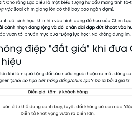
i":
Cho rằng Lạc điểu là một biểu tượng hư cấu mang tính tô-
ng Hộc
(loài chim giang lớn có thể bay cao ngàn dặm).
ranh cãi sinh học, khi nhìn vào hình dáng đồ họa của Chim Lạc
 sải cánh nhọn dang rộng và đôi chân dài đạp dứt khoát vào h
ác vươn tới chuẩn mực của "Động lực học". Nó không đứng im. N
thông điệp "đắt giá" khi đưa
 hiệu
 lớn khi làm quà tặng đối tác nước ngoài hoặc ra mắt dòng 
igner
"phải có họa tiết trống đồng/chim lạc"
? Đó là bởi 3 giá tr
Diễn giải tâm lý khách hàng
 luôn ở tư thế dang cánh bay, tuyệt đối không có con nào "đậu
Diễn tả khát vọng vươn ra biển lớn.