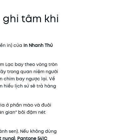
 ghi tâm khi
iền in) của
In Nhanh Thủ
im Lạc bay theo vòng tròn
Tây trong quan niệm người
on chim bay ngược lại. Về
 hiểu lịch sử sẽ trả hàng
 ria ở phần mào và đuôi
ăn gian" bôi đậm nét
ánh sen). Nếu không dùng
t nung)
,
Pantone 541C