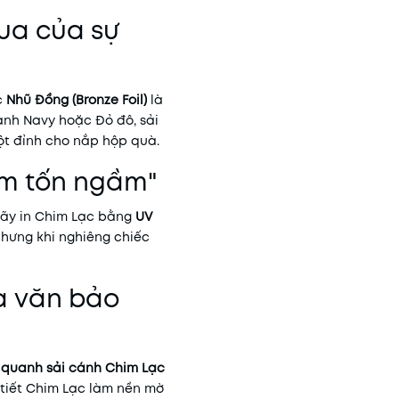
Vua của sự
c
Nhũ Đồng (Bronze Foil)
là
anh Navy hoặc Đỏ đô, sải
ột đỉnh cho nắp hộp quà.
iêm tốn ngầm"
hãy in Chim Lạc bằng
UV
 nhưng khi nghiêng chiếc
oa văn bảo
n quanh sải cánh Chim Lạc
 tiết Chim Lạc làm nền mờ