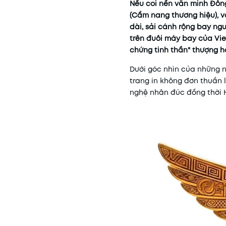
Nếu coi nền văn minh Đông
(Cẩm nang thương hiệu), và
dài, sải cánh rộng bay ng
trên đuôi máy bay của Vie
chứng tinh thần" thượng h
Dưới góc nhìn của những n
trang in không đơn thuần 
nghệ nhân đúc đồng thời