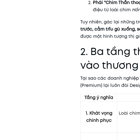
Phái "Chim Thần thoạ
điệu từ loài chim
Hồ
Tuy nhiên, gác lại những t
trước, cằm trĩu gù xuống,
được một hình tượng thị gi
2. Ba tầng 
vào thương
Tại sao các doanh nghiệp
(Premium) lại luôn đòi Des
Tầng ý nghĩa
1. Khát vọng
Loài chim
chinh phục