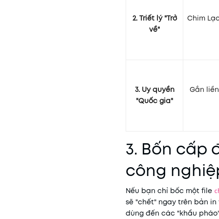
2. Triết lý "Trở
Chim Lạc
về"
3. Uy quyền
Gắn liền
"Quốc gia"
3. Bốn cấp 
công nghiệ
Nếu bạn chỉ bốc một file
c
sẽ "chết" ngay trên bản in
dùng đến các "khẩu pháo"