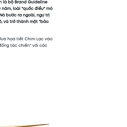
h là bộ Brand Guideline
0 năm, loài "quốc điểu" mỏ
ó bước ra ngoài, ngự trị
ô, và trở thành một "bảo
 đưa họa tiết Chim Lạc vào
đồng tác chiến" với các