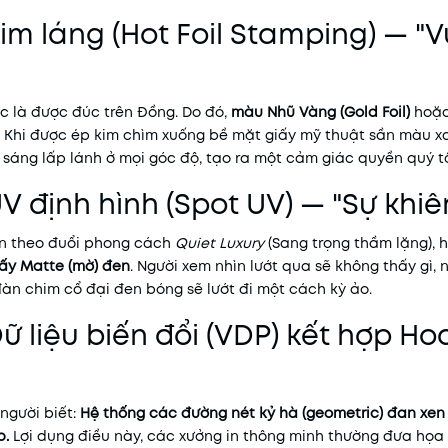
kim láng (Hot Foil Stamping) — "
c là được đúc trên Đồng. Do đó,
màu Nhũ Vàng (Gold Foil)
hoặ
ó. Khi được ép kim chìm xuống bề mặt giấy mỹ thuật sần màu x
sáng lấp lánh ở mọi góc độ, tạo ra một cảm giác quyền quý t
UV định hình (Spot UV) — "Sự kh
n theo đuổi phong cách
Quiet Luxury
(Sang trọng thầm lặng), 
iấy Matte (mờ) đen
. Người xem nhìn lướt qua sẽ không thấy gì,
đàn chim cổ đại đen bóng sẽ lướt đi một cách kỳ ảo.
Dữ liệu biến đổi (VDP) kết hợp H
người biết:
Hệ thống các đường nét kỷ hà (geometric) đan xe
p.
Lợi dụng điều này, các xưởng in thông minh thường đưa họa