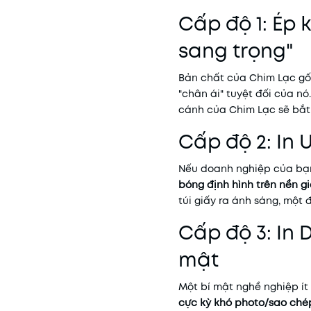
Cấp độ 1: Ép 
sang trọng"
Bản chất của Chim Lạc gố
"chân ái" tuyệt đối của n
cánh của Chim Lạc sẽ bắt 
Cấp độ 2: In 
Nếu doanh nghiệp của bạ
bóng định hình trên nền g
túi giấy ra ánh sáng, một 
Cấp độ 3: In 
mật
Một bí mật nghề nghiệp ít 
cực kỳ khó photo/sao ché