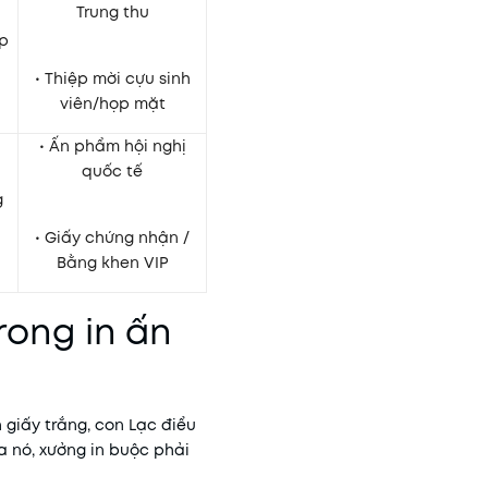
Trung thu
áp
• Thiệp mời cựu sinh
viên/họp mặt
• Ấn phẩm hội nghị
quốc tế
g
• Giấy chứng nhận /
Bằng khen VIP
rong in ấn
 giấy trắng, con Lạc điểu
ủa nó, xưởng in buộc phải