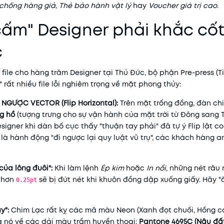
chống hàng giả, Thẻ bảo hành vật lý
hay
Voucher giá trị cao
.
 cấm" Designer phải khắc cốt
c
t file cho hàng trăm Designer tại Thủ Đức, bộ phận Pre-press (T
rất nhiều file lỗi nghiêm trọng về mặt phong thủy:
 NGƯỢC VECTOR (Flip Horizontal):
Trên mặt trống đồng, đàn ch
g hồ
(tượng trưng cho sự vận hành của mặt trời từ Đông sang 
esigner khi dàn bố cục thấy "thuận tay phải" đã tự ý Flip lật c
là hành động "đi ngược lại quy luật vũ trụ", các khách hàng am
ủa lông đuôi":
Khi làm lệnh
Ép kim
hoặc
In nổi
, những nét râu
ỏ hơn
sẽ bị đứt nét khi khuôn đồng dập xuống giấy. Hãy "
0.25pt
.
y":
Chim Lạc rất kỵ các mã màu Neon (Xanh đọt chuối, Hồng c
a nó về các dải màu trầm huyền thoại:
Pantone 4695C (Nâu đấ