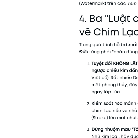
(Watermark) trên các
Tem 
4. Ba "Luật
vẽ Chim Lạ
Trong quá trình hỗ trợ xuấ
Đức
từng phải "chặn đứng" 
Tuyệt đối KHÔNG LẬT
ngược chiều kim đồn
Việt cổ). Rất nhiều D
mặt phong thủy, đây 
ngay lập tức.
Kiểm soát "Độ mảnh c
chim Lạc nếu vẽ nh
(Stroke) lên một chút
Đừng nhuộm màu "Tâ
Nhũ kim loại, hãy đư