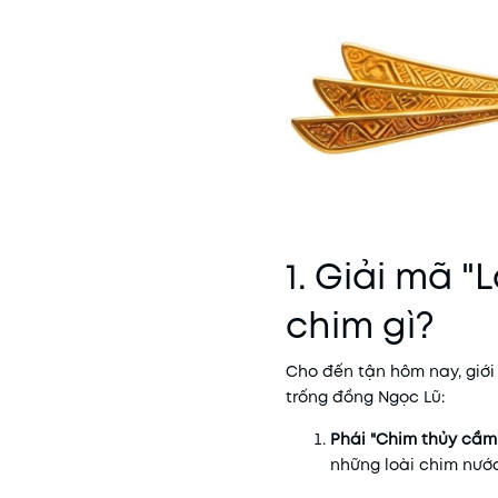
1. Giải mã "
chim gì?
Cho đến tận hôm nay, giới
trống đồng Ngọc Lũ:
Phái "Chim thủy cầm"
những loài chim nước