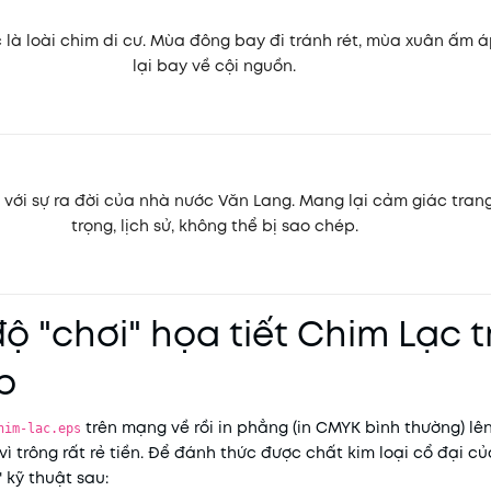
 là loài chim di cư. Mùa đông bay đi tránh rét, mùa xuân ấm 
lại bay về cội nguồn.
 với sự ra đời của nhà nước Văn Lang. Mang lại cảm giác tran
trọng, lịch sử, không thể bị sao chép.
độ "chơi" họa tiết Chim Lạc t
p
trên mạng về rồi in phẳng (in CMYK bình thường) lên
him-lac.eps
 vì trông rất rẻ tiền. Để đánh thức được chất kim loại cổ đại c
 kỹ thuật sau: