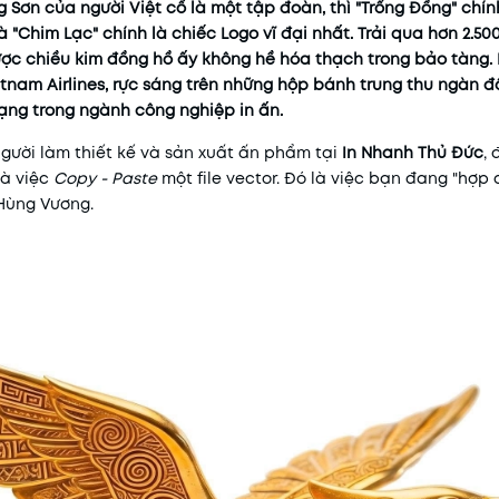
 Sơn của người Việt cổ là một tập đoàn, thì "Trống Đồng" chín
 "Chim Lạc" chính là chiếc Logo vĩ đại nhất. Trải qua hơn 2.50
ược chiều kim đồng hồ ấy không hề hóa thạch trong bảo tàng. N
tnam Airlines, rực sáng trên những hộp bánh trung thu ngàn đ
ạng trong ngành công nghiệp in ấn.
gười làm thiết kế và sản xuất ấn phẩm tại
In Nhanh Thủ Đức
,
là việc
Copy - Paste
một file vector. Đó là việc bạn đang "hợp 
 Hùng Vương.