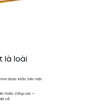
 là loài
 chim được khắc trên mặt
Sếu
hoặc
Cồng cộc
—
ệt cổ.