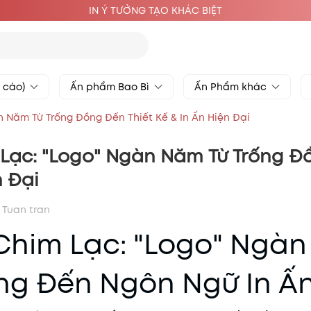
IN Ý TƯỞNG TẠO KHÁC BIỆT
g cáo)
Ấn phẩm Bao Bì
Ấn Phẩm khác
n Năm Từ Trống Đồng Đến Thiết Kế & In Ấn Hiện Đại
 Lạc: "Logo" Ngàn Năm Từ Trống Đ
n Đại
Tuan tran
 Chim Lạc: "Logo" Ngà
ng Đến Ngôn Ngữ In Ấn