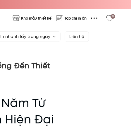
0
Kho mẫu thiết kế
Tạp chí in ấn
In nhanh lấy trong ngày
Liên hệ
ồng Đến Thiết
n Năm Từ
 Hiện Đại