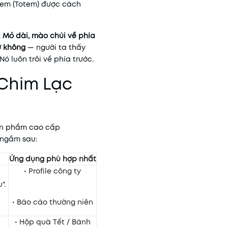
tem (Totem) được cách
:
Mỏ dài, mào chúi về phía
ư không
— người ta thấy
ó luôn trôi về phía trước.
 Chim Lạc
sản phẩm cao cấp
ị ngầm sau:
Ứng dụng phù hợp nhất
• Profile công ty
".
• Báo cáo thường niên
• Hộp quà Tết / Bánh