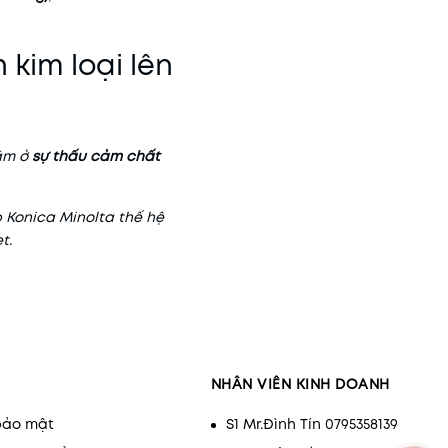
 kim loại lên
nằm ở
sự thấu cảm chất
p Konica Minolta thế hệ
t.
NHÂN VIÊN KINH DOANH
bảo mật
S1 Mr.Đình Tín 0795358139