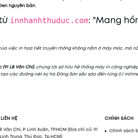
Đen nguyên bản
.
 từ
: "Mang hồn
innhanhthuduc.com
của việc in họa tiết truyền thống không nằm ở máy móc, mà 
 (91 Lê Văn Chí)
, chúng tôi sở hữu hệ thống máy in công nghiệ
 tạo các đường nét kỷ hà Đông Sơn sắc sảo đến từng 0.1 milime
LIÊN HỆ
CHÍNH SÁCH
Lê Văn Chí, P. Linh Xuân, TP.HCM (Địa chỉ cũ: 91
Chính sách 
 Linh Trung, Thủ Đức, Tp.HCM)