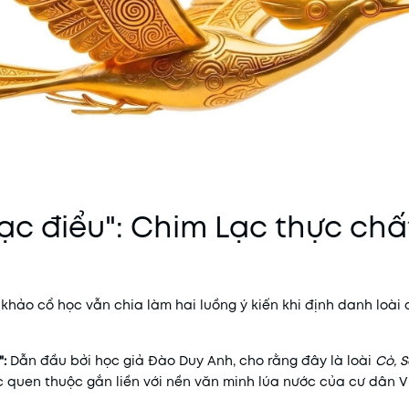
Lạc điểu": Chim Lạc thực chất
 khảo cổ học vẫn chia làm hai luồng ý kiến khi định danh loài
:
Dẫn đầu bởi học giả Đào Duy Anh, cho rằng đây là loài
Cò, 
 quen thuộc gắn liền với nền văn minh lúa nước của cư dân Vi