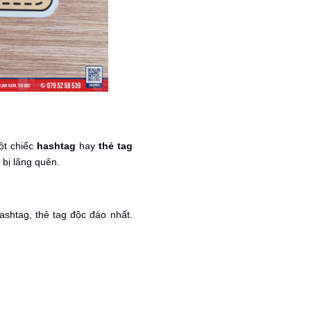
ột chiếc
hashtag
hay
thẻ tag
 bị lãng quên.
shtag, thẻ tag độc đáo nhất.