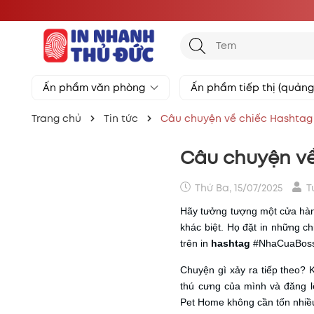
Ấn phẩm văn phòng
Ấn phẩm tiếp thị (quản
Trang chủ
Tin tức
Câu chuyện về chiếc Hashtag 
Câu chuyện về
Thứ Ba, 15/07/2025
T
Hãy tưởng tượng một cửa h
khác biệt. Họ đặt in những c
trên in
hashtag
#NhaCuaBos
Chuyện gì xảy ra tiếp theo?
thú cưng của mình và đăng 
Pet Home không cần tốn nhiề