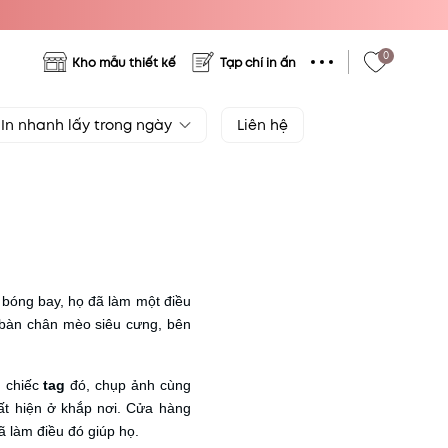
0
Kho mẫu thiết kế
Tạp chí in ấn
In nhanh lấy trong ngày
Liên hệ
í bóng bay, họ đã làm một điều
 bàn chân mèo siêu cưng, bên
g chiếc
tag
đó, chụp ảnh cùng
t hiện ở khắp nơi. Cửa hàng
ã làm điều đó giúp họ.