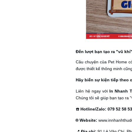
Đến lượt bạn tạo ra "vũ khí
Câu chuyện của Pet Home có 
được thiết kế thông minh cũn
Hãy biến sự kiện tiếp theo
Liên hệ ngay với
In Nhanh 
Chúng tôi sẽ giúp bạn tạo ra "
☎️
Hotline/Zalo:
079 52 58 5
🌐
Website:
www.innhanhthud
📍
Địa chỉ:
91 Lê Văn Chí, Ph