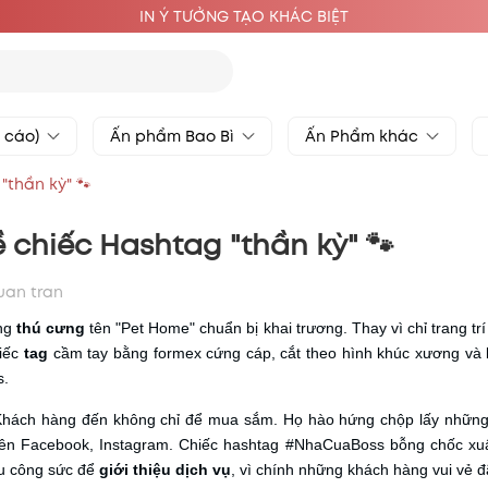
IN Ý TƯỞNG TẠO KHÁC BIỆT
g cáo)
Ấn phẩm Bao Bì
Ấn Phẩm khác
"thần kỳ" 🐾
 chiếc Hashtag "thần kỳ" 🐾
uan tran
àng
thú cưng
tên "Pet Home" chuẩn bị khai trương. Thay vì chỉ trang tr
hiếc
tag
cầm tay bằng formex cứng cáp, cắt theo hình khúc xương và
s.
 Khách hàng đến không chỉ để mua sắm. Họ hào hứng chộp lấy nhữn
lên Facebook, Instagram. Chiếc hashtag #NhaCuaBoss bỗng chốc xuấ
u công sức để
giới thiệu dịch vụ
, vì chính những khách hàng vui vẻ đ