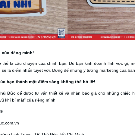
" của riêng mình!
thể là câu chuyện của chính bạn. Dù bạn kinh doanh lĩnh vực gì, m
g sẽ là điểm nhấn tuyệt vời. Đừng để những ý tưởng marketing của bạn
 của bạn thành một điểm sáng không thể bỏ lỡ!
Thủ Đức
để được tư vấn thiết kế và nhận báo giá cho những chiếc ha
vũ khí bí mật" của riêng mình.
39
uc.com
.vn
ường Linh Trung, TP. Thủ Đức, Hồ Chí Minh.