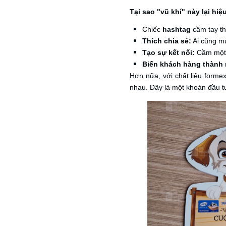
Tại sao "vũ khí" này lại hi
Chiếc
hashtag
cầm tay th
Thích chia sẻ:
Ai cũng mu
Tạo sự kết nối:
Cầm một v
Biến khách hàng thành
Hơn nữa, với chất liệu forme
nhau. Đây là một khoản đầu tư