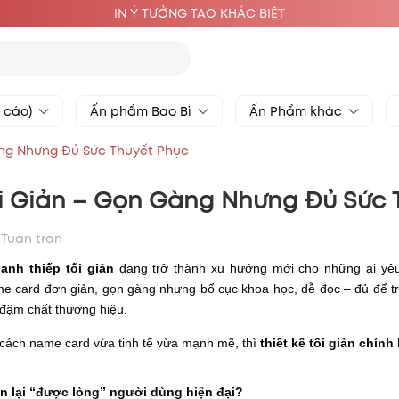
IN Ý TƯỞNG TẠO KHÁC BIỆT
g cáo)
Ấn phẩm Bao Bì
Ấn Phẩm khác
àng Nhưng Đủ Sức Thuyết Phục
i Giản – Gọn Gàng Nhưng Đủ Sức 
Tuan tran
anh thiếp tối giản
đang trở thành xu hướng mới cho những ai yêu t
e card đơn giản, gọn gàng nhưng bố cục khoa học, dễ đọc – đủ để tru
 đậm chất thương hiệu.
cách name card vừa tinh tế vừa mạnh mẽ, thì
thiết kế tối giản chín
ản lại “được lòng” người dùng hiện đại?