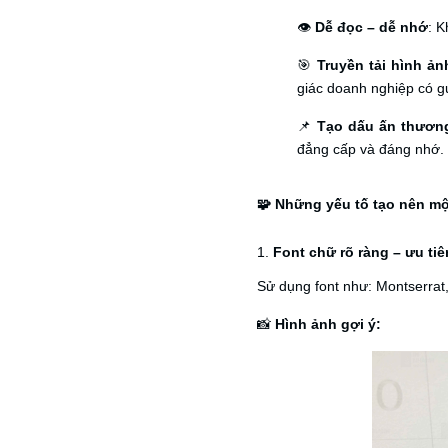
👁️
Dễ đọc – dễ nhớ
: K
🎯
Truyền tải hình ả
giác doanh nghiệp có gu
📌
Tạo dấu ấn thươn
đẳng cấp và đáng nhớ.
🧩 Những yếu tố tạo nên mộ
1.
Font chữ rõ ràng – ưu tiê
Sử dụng font như: Montserrat,
📸
Hình ảnh gợi ý: