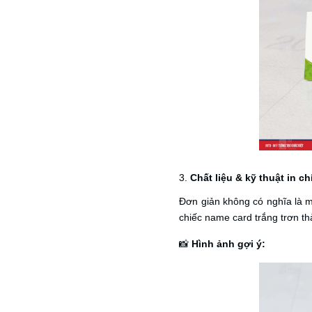
3.
Chất liệu & kỹ thuật in c
Đơn giản không có nghĩa là m
chiếc name card trắng trơn th
📸
Hình ảnh gợi ý: