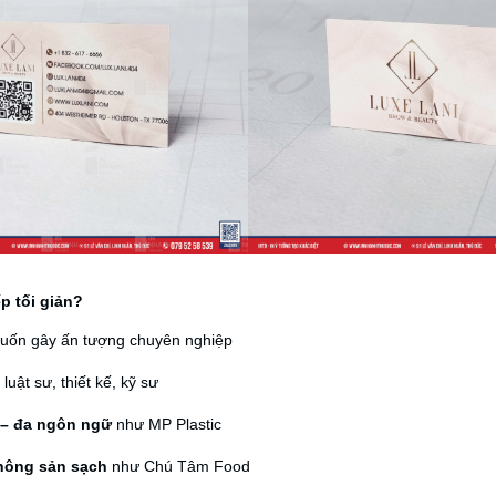
p tối giản?
ốn gây ấn tượng chuyên nghiệp
luật sư, thiết kế, kỹ sư
 – đa ngôn ngữ
như MP Plastic
nông sản sạch
như Chú Tâm Food