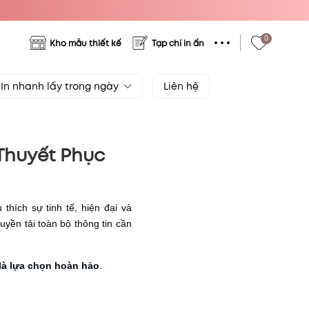
0
Kho mẫu thiết kế
Tạp chí in ấn
In nhanh lấy trong ngày
Liên hệ
Thuyết Phục
hích sự tinh tế, hiện đại và
yền tải toàn bộ thông tin cần
h là lựa chọn hoàn hảo
.