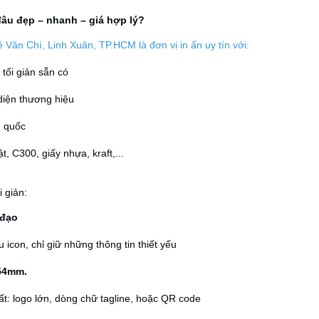
đâu đẹp – nhanh – giá hợp lý?
ê Văn Chí, Linh Xuân, TP.HCM là đơn vị in ấn uy tín với:
tối giản sẵn có
 diện thương hiệu
n quốc
t, C300, giấy nhựa, kraft,...
i giản:
 đạo
icon, chỉ giữ những thông tin thiết yếu
54mm.
t: logo lớn, dòng chữ tagline, hoặc QR code