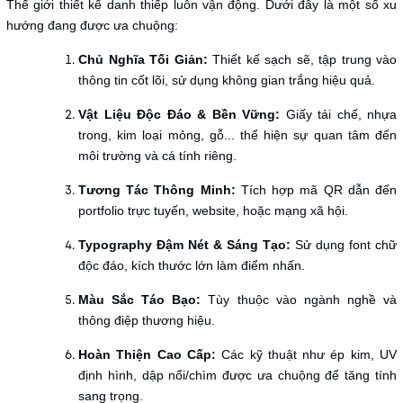
Thế giới thiết kế danh thiếp luôn vận động. Dưới đây là một số xu
hướng đang được ưa chuộng:
Chủ Nghĩa Tối Giản:
Thiết kế sạch sẽ, tập trung vào
thông tin cốt lõi, sử dụng không gian trắng hiệu quả.
Vật Liệu Độc Đáo & Bền Vững:
Giấy tái chế, nhựa
trong, kim loại mỏng, gỗ... thể hiện sự quan tâm đến
môi trường và cá tính riêng.
Tương Tác Thông Minh:
Tích hợp mã QR dẫn đến
portfolio trực tuyến, website, hoặc mạng xã hội.
Typography Đậm Nét & Sáng Tạo:
Sử dụng font chữ
độc đáo, kích thước lớn làm điểm nhấn.
Màu Sắc Táo Bạo:
Tùy thuộc vào ngành nghề và
thông điệp thương hiệu.
Hoàn Thiện Cao Cấp:
Các kỹ thuật như ép kim, UV
định hình, dập nổi/chìm được ưa chuộng để tăng tính
sang trọng.