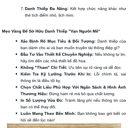
Danh Thiếp Đa Năng:
Kết hợp chức năng khác như
thẻ tích điểm nhỏ, lịch mini.
Mẹo Vàng Để Sở Hữu Danh Thiếp "Vạn Người Mê"
Xác Định Rõ Mục Tiêu & Đối Tượng:
Danh thiếp của
bạn dành cho ai và bạn muốn truyền tải thông điệp gì?
Đầu Tư Vào Thiết Kế Chuyên Nghiệp:
Nếu không tự tin,
hãy tìm đến các nhà thiết kế đồ họa.
Không "Tham" Chi Tiết:
Ưu tiên sự rõ ràng và dễ đọc.
Kiểm Tra Kỹ Lưỡng Trước Khi In:
Lỗi chính tả, sai
thông tin là điều tối kỵ.
Chọn Chất Liệu Phù Hợp Với Ngân Sách & Hình Ảnh
Thương Hiệu:
Đừng ham rẻ mà bỏ qua chất lượng.
In Số Lượng Vừa Đủ:
Tránh lãng phí nếu thông tin của
bạn có thể thay đổi.
Luôn Mang Theo Bên Mình:
Bạn không bao giờ biết cơ
hội sẽ đến lúc nào!