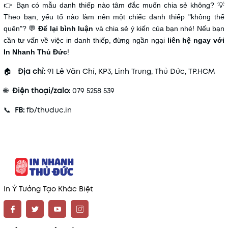
👉 Bạn có mẫu danh thiếp nào tâm đắc muốn chia sẻ không? 💡
Theo bạn, yếu tố nào làm nên một chiếc danh thiếp "không thể
quên"? 💬
Để lại bình luận
và chia sẻ ý kiến của bạn nhé! Nếu bạn
cần tư vấn về việc in danh thiếp, đừng ngần ngại
liên hệ ngay với
In Nhanh Thủ Đức
!
🏠
Địa chỉ:
91 Lê Văn Chí, KP3, Linh Trung, Thủ Đức, TP.HCM
🌐
Điện thoại/zalo:
079 5258 539
📞
FB:
fb/thuduc.in
In Ý Tưởng Tạo Khác Biệt