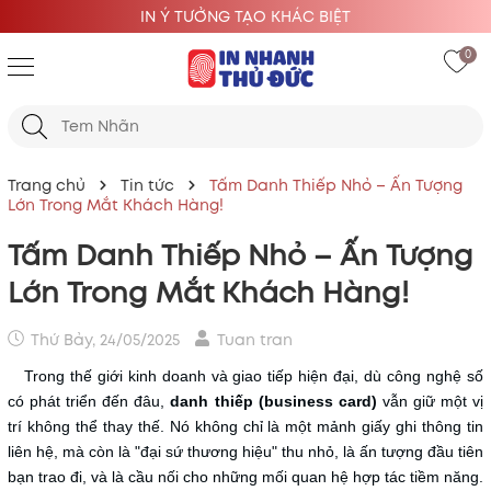
IN Ý TƯỞNG TẠO KHÁC BIỆT
0
Trang chủ
Tin tức
Tấm Danh Thiếp Nhỏ – Ấn Tượng
Lớn Trong Mắt Khách Hàng!
Tấm Danh Thiếp Nhỏ – Ấn Tượng
Lớn Trong Mắt Khách Hàng!
Thứ Bảy, 24/05/2025
Tuan tran
Trong thế giới kinh doanh và giao tiếp hiện đại, dù công nghệ số
có phát triển đến đâu,
danh thiếp (business card)
vẫn giữ một vị
trí không thể thay thế. Nó không chỉ là một mảnh giấy ghi thông tin
liên hệ, mà còn là "đại sứ thương hiệu" thu nhỏ, là ấn tượng đầu tiên
bạn trao đi, và là cầu nối cho những mối quan hệ hợp tác tiềm năng.