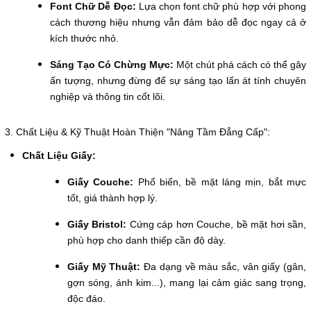
Font Chữ Dễ Đọc:
Lựa chọn font chữ phù hợp với phong
cách thương hiệu nhưng vẫn đảm bảo dễ đọc ngay cả ở
kích thước nhỏ.
Sáng Tạo Có Chừng Mực:
Một chút phá cách có thể gây
ấn tượng, nhưng đừng để sự sáng tạo lấn át tính chuyên
nghiệp và thông tin cốt lõi.
3. Chất Liệu & Kỹ Thuật Hoàn Thiện "Nâng Tầm Đẳng Cấp":
Chất Liệu Giấy:
Giấy Couche:
Phổ biến, bề mặt láng mịn, bắt mực
tốt, giá thành hợp lý.
Giấy Bristol:
Cứng cáp hơn Couche, bề mặt hơi sần,
phù hợp cho danh thiếp cần độ dày.
Giấy Mỹ Thuật:
Đa dạng về màu sắc, vân giấy (gân,
gợn sóng, ánh kim...), mang lại cảm giác sang trọng,
độc đáo.